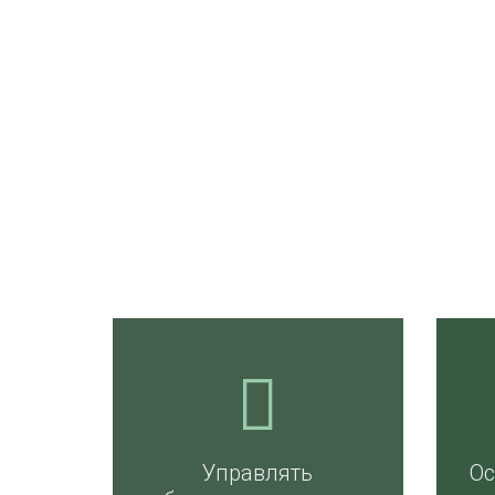
Управлять
О