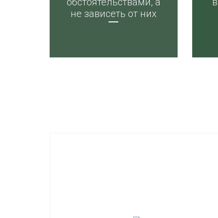
обстоятельствами, а
в
не зависеть от них