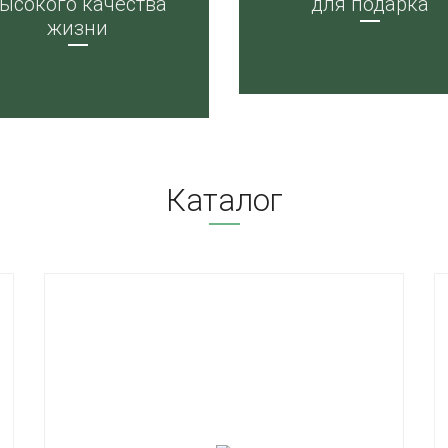
ысокого качества
для подарка
жизни
Каталог